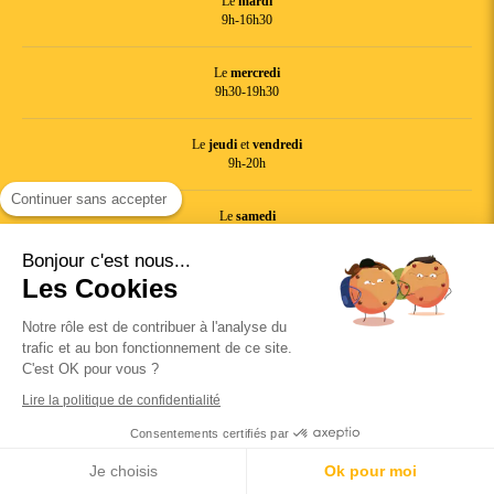
Le
mardi
9h-16h30
Le
mercredi
9h30-19h30
Le
jeudi
et
vendredi
9h-20h
Continuer sans accepter
Le
samedi
10h-20h
Bonjour c'est nous...
Les Cookies
Le
dimanche
10h30-13h30
Notre rôle est de contribuer à l'analyse du
trafic et au bon fonctionnement de ce site.
C'est OK pour vous ?
Création et référencement du site par Simplébo
Lire la politique de confidentialité
Site partenaire de
Annuaire Thérapeutes
Consentements certifiés par
Site référencé sur
Je choisis
Ok pour moi