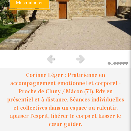
Me contacter
Me contacter
En savoir plus
En savoir plus
En savoir plus
En savoir plus
En savoir plus
Slide précédent
Slide suivant
Corinne Léger : Praticienne en
accompagnement émotionnel et corporel -
Proche de Cluny / Mâcon (71). Rdv en
présentiel et à distance. Séances individuelles
et collectives dans un espace où ralentir,
apaiser l’esprit, libérer le corps et laisser le
cœur guider.