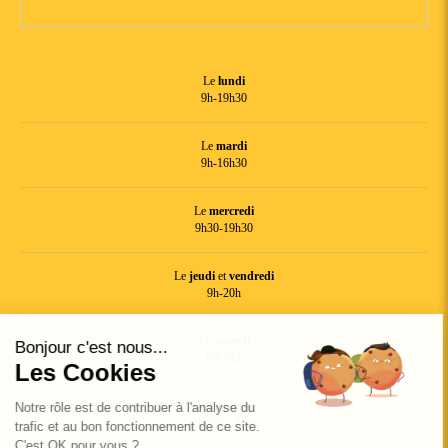
Le
lundi
9h-19h30
Le
mardi
9h-16h30
Le
mercredi
9h30-19h30
Le
jeudi
et
vendredi
Continuer sans accepter
9h-20h
Le
samedi
Bonjour c'est nous...
10h-20h
Les Cookies
Le
dimanche
Notre rôle est de contribuer à l'analyse du
10h30-13h30
trafic et au bon fonctionnement de ce site.
C'est OK pour vous ?