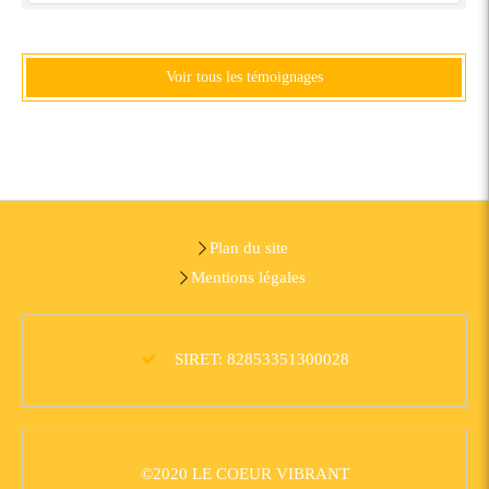
Voir tous les témoignages
Plan du site
Mentions légales
SIRET: 82853351300028
©2020 LE COEUR VIBRANT